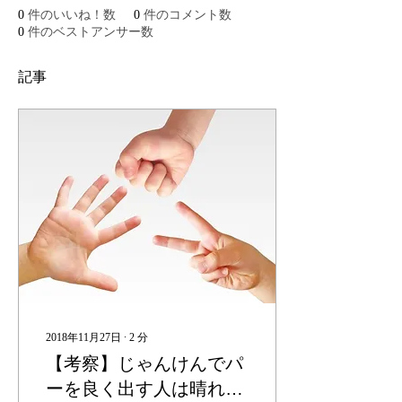
0
件のいいね！数
0
件のコメント数
0
件のベストアンサー数
記事
2018年11月27日
∙
2
分
【考察】じゃんけんでパ
ーを良く出す人は晴れ男