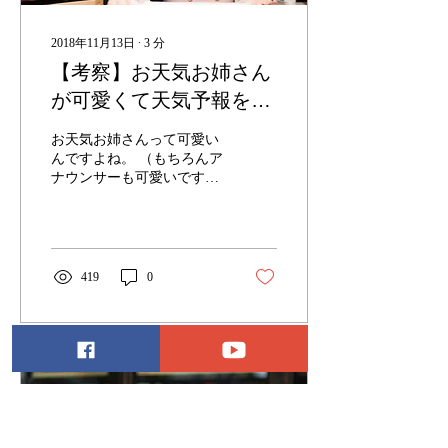
2018年11月13日
∙
3
分
【考察】お天気お姉さん
が可愛くて天気予報を見
ていると、結局天気予報
お天気お姉さんって可愛い
を全く覚えていない問題
んですよね。 （もちろんア
ナウンサーも可愛いです）
可愛い人がニュースを読ん
で 可愛い人がお天気を伝え
るという流れは日本の素晴
らしい文化だと思います。
しかし、お天気お姉さんが
419
0
可愛いことで問題も発生し
ています。...