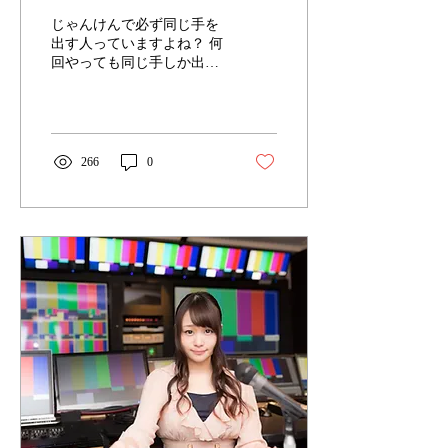
ではないかと思う瞬間
じゃんけんで必ず同じ手を
出す人っていますよね？ 何
回やっても同じ手しか出さ
ない人って単純だな？って
思うのですが もしかしたら
それは何かのアピールなの
かもしれません。 僕はじゃ
んけんでよくパーを出す人
266
0
は、晴れ男なんじゃないか
って思っています。...