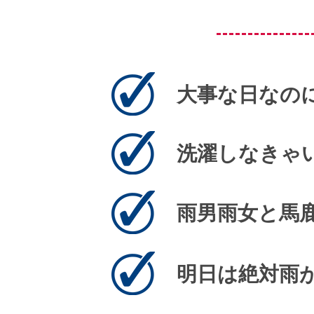
​大事な日な
​洗濯しなき
​雨男雨女と馬
​明日は絶対雨