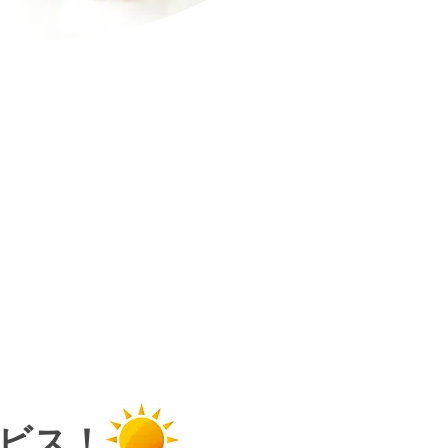
解決します
ビス！