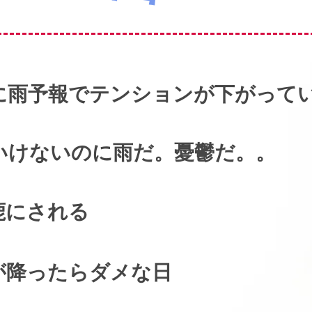
のに雨予報でテンションが下がって
ゃいけないのに雨だ。憂鬱だ。。
鹿にされる
が降ったらダメな日