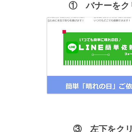
​① バナーを
​③ 左下をク