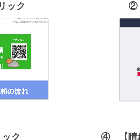
クリック
​
リック
​④ 【