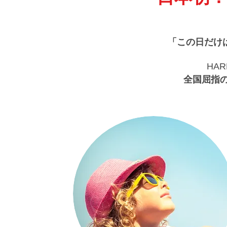
「この日だけ
​H
全国屈指