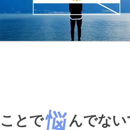
​悩
なことで
んでない