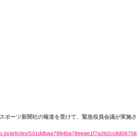
京スポーツ新聞社の報道を受けて、緊急役員会議が実施
.co.jp/articles/531ddbaa7984ba78eeae1f7a392cc8d0670