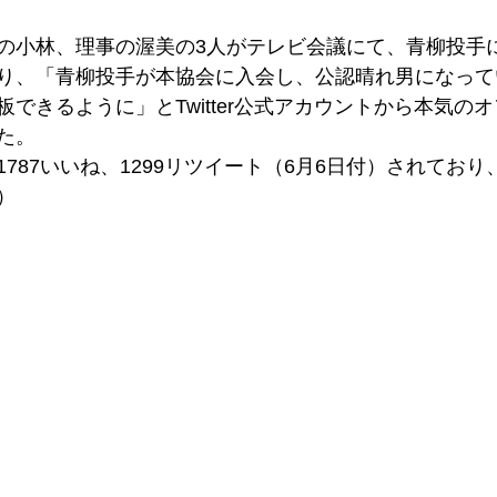
の小林、理事の渥美の3人がテレビ会議にて、青柳投手に晴
り、「青柳投手が本協会に入会し、公認晴れ男になって
できるように」とTwitter公式アカウントから本気の
た。
787いいね、1299リツイート（6月6日付）されてお
）