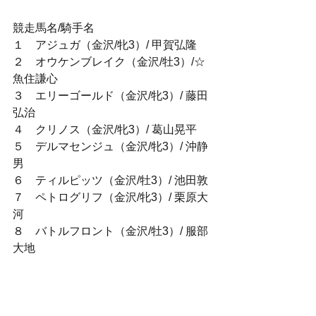
競走馬名/騎手名
１　アジュガ（金沢/牝3）/ 甲賀弘隆
２　オウケンブレイク（金沢/牡3）/☆ 
魚住謙心
３　エリーゴールド（金沢/牝3）/ 藤田
弘治
４　クリノス（金沢/牝3）/ 葛山晃平
５　デルマセンジュ（金沢/牝3）/ 沖静
男
６　ティルピッツ（金沢/牡3）/ 池田敦
７　ペトログリフ（金沢/牝3）/ 栗原大
河
８　バトルフロント（金沢/牡3）/ 服部
大地