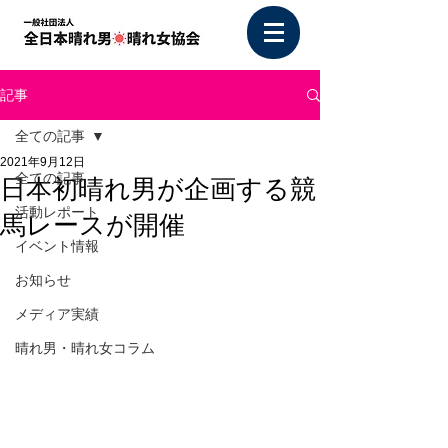
記事
全ての記事
2021年9月12日
全ての記事
日本初晴れ男が企画する競
活動レポート
馬レースが開催
イベント情報
お知らせ
メディア実績
晴れ男・晴れ女コラム