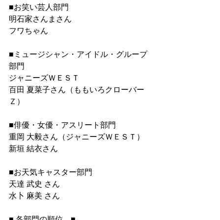
■お笑い芸人部門
明石家さんまさん
フワちゃん
■ミュージシャン・アイドル・グループ
部門
ジャニーズＷＥＳＴ
百田 夏菜子さん（ももいろクローバー
Ｚ）
■俳優・女優・アスリート部門
重岡 大毅さん（ジャニーズＷＥＳＴ）
新垣 結衣さん
■お天気キャスター部門
天達 武史 さん
水卜 麻美 さん
■ 各部門の順位　■