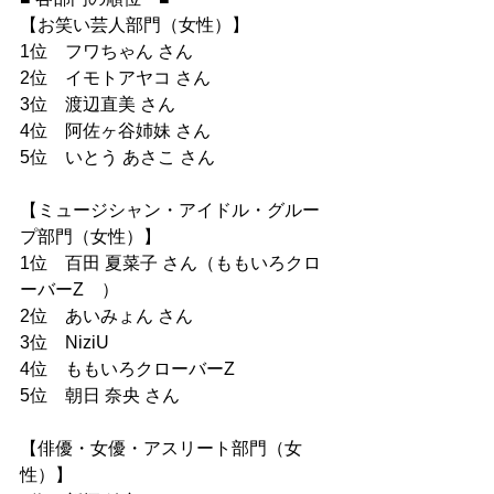
【お笑い芸人部門（女性）】
1位　フワちゃん さん
2位　イモトアヤコ さん
3位　渡辺直美 さん
4位　阿佐ヶ谷姉妹 さん
5位　いとう あさこ さん
【ミュージシャン・アイドル・グルー
プ部門（女性）】
1位　百田 夏菜子 さん（ももいろクロ
ーバーZ　）
2位　あいみょん さん
3位　NiziU 
4位　ももいろクローバーZ 
5位　朝日 奈央 さん
【俳優・女優・アスリート部門（女
性）】