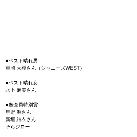
■ベスト晴れ男
重岡 大毅さん（ジャニーズWEST）
■ベスト晴れ女
水卜 麻美さん
■審査員特別賞
星野 源さん
新垣 結衣さん
そらジロー