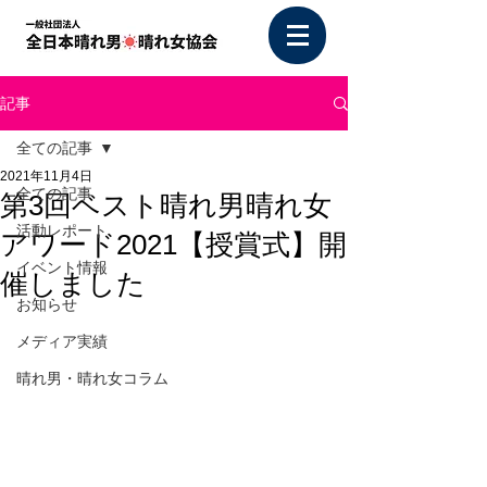
記事
全ての記事
2021年11月4日
全ての記事
第3回ベスト晴れ男晴れ女
活動レポート
アワード2021【授賞式】開
イベント情報
催しました
お知らせ
メディア実績
晴れ男・晴れ女コラム