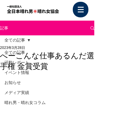
記事
全ての記事
2023年3月28日
全ての記事
へーこんな仕事あるんだ選
活動レポート
手権 金賞受賞
イベント情報
お知らせ
メディア実績
晴れ男・晴れ女コラム