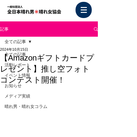
記事
全ての記事
2024年10月15日
全ての記事
【Amazonギフトカードプ
活動レポート
レゼント】推し空フォト
イベント情報
コンテスト開催！
お知らせ
メディア実績
晴れ男・晴れ女コラム