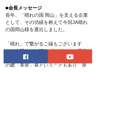
■会長メッセージ
長年、「晴れの国 岡山」を支える企業
として、その功績を称えて今回JA晴れ
の国岡山様を選出しました。
「晴れ」で繋がるご縁もございます
し、今回ベスト晴れプロダクトに選定
した「美星満天豚」は 世界が認めた星
の郷「美星」発ということもあり、星
空と晴れは親和性が高く、晴れプロダ
クトとしてピッタリの商品だというこ
とで、役員満場一致で選定させていた
だきました。
ベスト晴れ男晴れ女アワード2025