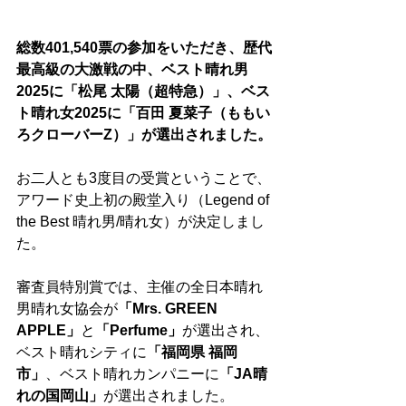
総数401,540票の参加をいただき、歴代
最高級の大激戦の中、ベスト晴れ男
2025に「松尾 太陽（超特急）」、ベス
ト晴れ女2025に「百田 夏菜子（ももい
ろクローバーZ）」が選出されました。
お二人とも3度目の受賞ということで、
アワード史上初の殿堂入り（Legend of 
the Best 晴れ男/晴れ女）が決定しまし
た。
審査員特別賞では、主催の全日本晴れ
男晴れ女協会が
「Mrs. GREEN 
APPLE」
と
「Perfume」
が選出され、
ベスト晴れシティに
「福岡県 福岡
市」
、ベスト晴れカンパニーに
「JA晴
れの国岡山」
が選出されました。