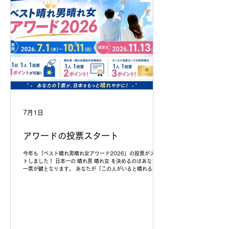
7月1日
アワードの投票スタート
今年も「ベスト晴れ男晴れ女アワード2026」の投票がスター
トしました！ 日本一の 晴れ男 晴れ女 を決めるのはあなたの
一票が鍵となります。 あなたが「この人がいると晴れる☀️」
と思う有名人は誰ですか？ 1日1回、気軽に投票OK！推しを
日本一に押し上げましょう。 👇詳細はこちら
hareotokokyoukai.com/award