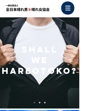
shall
we
HA
reotoko?