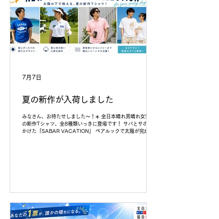
応募はとっても簡単！ ① 公式X（@80mens
7月7日
夏の新作が入荷しました
みなさん、お待たせしました〜！☀️ 全日本晴れ男晴れ女協会
の新作Tシャツ、全8種類いっきに登場です！ サバとサボるを
かけた「SABAR VACATION」 ペアルックで太陽が完成す
る「HALF SUN」 どんな日も前向きに「every cloud has a
silver lining」… どれを選ぶか迷いすぎて晴れそうなやつ🌞
笑 詳しくは下記のリンクから見てみてね👀
hareotoko725.official.ec