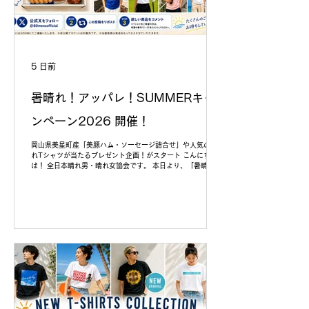
5 日前
暑晴れ！アッパレ！SUMMERキャ
ンペーン2026 開催！
岡山県美星町産「美豚ハム・ソーセージ詰合せ」や人気の晴
れTシャツが当たるプレゼント企画！がスタート こんにち
は！ 全日本晴れ男・晴れ女協会です。 本日より、「暑晴れ！
アッパレ！SUMMERキャンペーン2026」がスタートしまし
た！ 日頃から応援してくださる皆さまへの感謝の気持ちを込
めて、この夏をもっと楽しんでいただけるプレゼントをご用
意しました！ 🎁プレゼント内容 🐷A賞（1名様） 岡山県美星
町産「美豚ハム・ソーセージ詰合せ」 澄んだ空気と豊かな自
然に育まれた岡山県美星町産のブランド豚を使用した、人気
のハム・ソーセージ詰合せです。 ご家族みんなで楽しめる、
夏にぴったりの贅沢な味わいをぜひご堪能ください！ 👕B賞
（5名様） 晴れTシャツ（全8種類からお好きなデザインを1
枚） 毎年人気のオリジナル晴れTシャツ！ 青空や夏をイメー
ジしたデザインから、アウトドアや普段使いにもぴったりな
デザインまで、全8種類をご用意しました。 お気に入りの1枚
を選んで、この夏を思い切り楽しんでください！ 📱応募方法