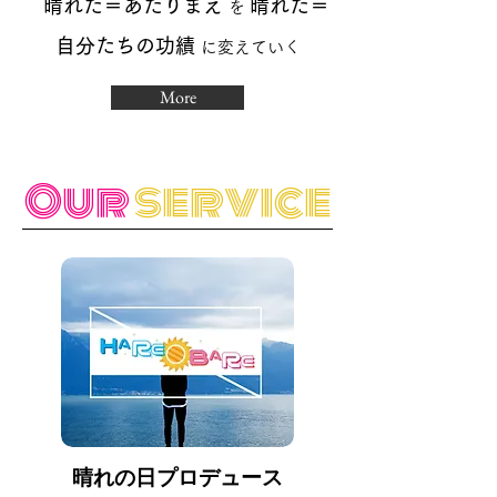
晴れた＝あたりまえ
晴れた＝
を
自分たちの功績
に変えていく
More
Our
service
​晴れの日プロデュース