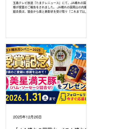
玉島テレビ放送「たまテレニュース」にて、JA晴れの国岡山
様が授賞のご報告をされました。 JA晴れの国岡山の内藤敏男
組合長は、協会から盾と表彰状を受け取り「これまで以上に
岡山県の食と農の魅力を全国に発信し、岡山の活性化に努め
たい」と喜びの声をいただきました。 参照 KSBニュース 受
賞を記念して、JA晴れの国岡山のX公式アカウントでは、1月
31日まで「美星満点豚」をプレゼントするキャンペーンを実
施していますので、ぜひご参加くださいね！
2025年12月26日