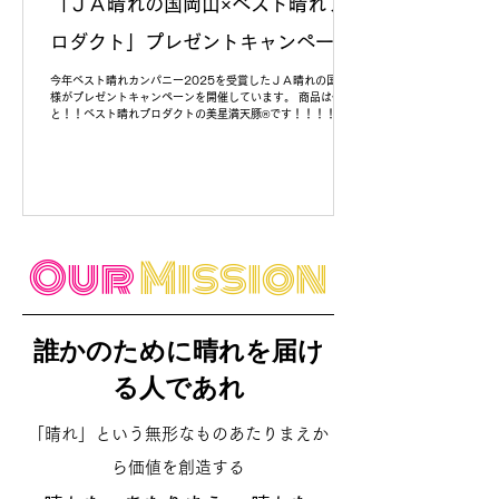
「ＪＡ晴れの国岡山×ベスト晴れプ
ロダクト」プレゼントキャンペーン
今年ベスト晴れカンパニー2025を受賞したＪＡ晴れの国岡山
様がプレゼントキャンペーンを開催しています。 商品は何
と！！ベスト晴れプロダクトの美星満天豚®です！！！！ 応
募詳細は下記になっています。 是非、奮ってご参加ください
ね！ ■応募方法 ＪＡ晴れの国岡山公式Ｘ（旧Twitter）アカ
ウントをフォロー 上記アカウントからポストされる該当ポス
トをリポスト ■応募期間 2025年12月26日（金）～2026
年1月31日（土）23：59 ■賞品・当選人数 美星満天豚（ハ
ム、ソーセージ詰合せ）を１０名さまにプレゼント ■賞品の
発送について 当選者には、キャンペーン終了後、応募時に使
用されたＸアカウントへのＤＭ（ダイレクトメッセージ）に
Our
Mission
てご連絡いたします。 ■注意事項 応募する際は必ず応募要項
等をご一読ください。 ≫ＪＡ晴れの国岡山公式Ｘ（旧
Twitter）アカウントはこちら 今後も色々なコラボができた
らと思いますので、お楽しみくださいね。
誰かのために晴れを届け
る人であれ
「晴れ」という無形なものあたりまえか
ら価値を創造する