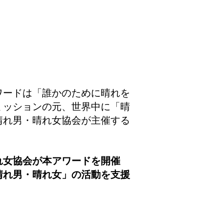
ワードは「誰かのために晴れを
ミッションの元、世界中に「晴
晴れ男・晴れ女協会が主催する
れ女協会が本アワードを開催
晴れ男・晴れ女」の活動を支援