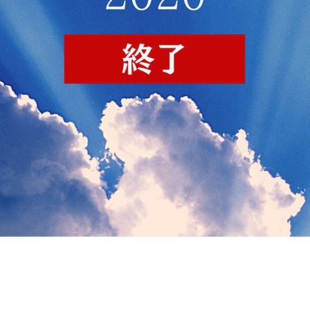
は
​有名人部門
​ベスト晴れシティ部門