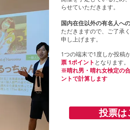
らせていただきます。
国内在住以外の有名人へ
ただきますので、ご了承
申し上げます。
​1つの端末で1度しか投稿
票 1ポイント
となります。
※晴れ男・晴れ女検定の合格
ントで計算します
投票は