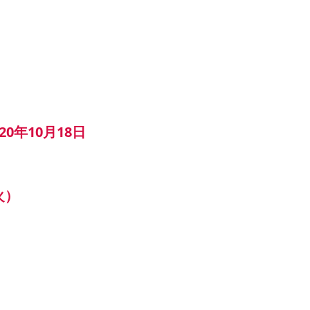
20年10月18日
火）