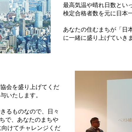
最高気温や晴れ日数とい
検定合格者数を元に日本
あなたの住むまちが「日
に一緒に盛り上げていき
や協会を盛り上げてくだ
授与いたします。
できるものなので、日々
たちで、あなたのまちや
に向けてチャレンジくだ