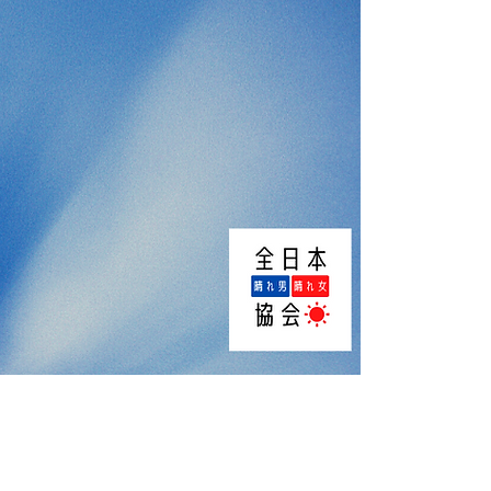
・審査員特別賞
​協会概要