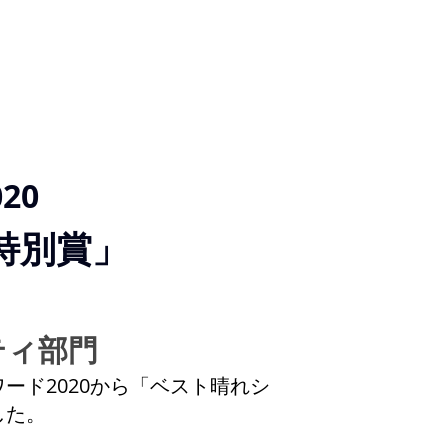
20
特別賞」
ティ部門
ード2020から「ベスト晴れシ
した。