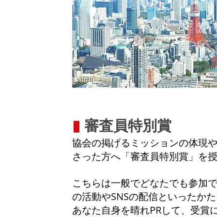
▮
審査員特別賞
協会の掲げるミッションの体現
さった方へ「審査員特別賞」を
こちらは一般でどなたでも参加
の活動やSNSの配信といったか
あなた自身を晴れPRして、受賞