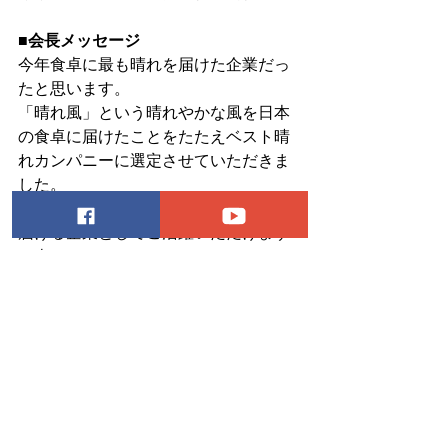
■会長メッセージ
今年食卓に最も晴れを届けた企業だっ
たと思います。
「晴れ風」という晴れやかな風を日本
の食卓に届けたことをたたえベスト晴
れカンパニーに選定させていただきま
した。
今後とも世界中に驚きと感動と晴れを
届ける企業としてご活躍いただけます
と幸いです。
心からお祝い申し上げます。
ーーーーーーーーーーーーーーーー
ベスト晴れ男　最終投票結果
1位　松尾 太陽（超特急）