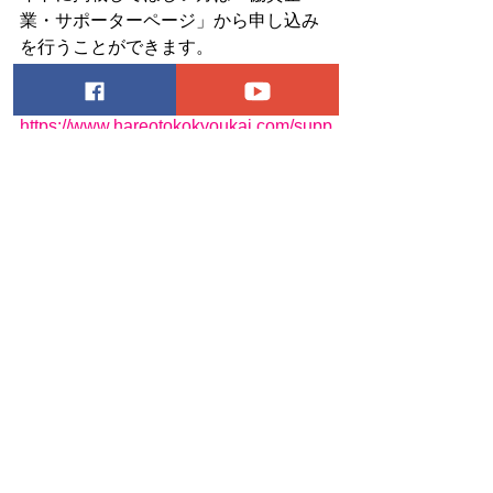
業・サポーターページ」から申し込み
を行うことができます。
協賛企業・サポーターページ
https://www.hareotokokyoukai.com/supp
orter
協会と一緒にイベントや商品開発を行
ったりできるプランもございますの
で、ご興味のある方は資料をご確認い
ただきますと幸いです。
賛助会員制度 概要資料のダウンロード
はこちら
.pdf
賛助会員様【概要資料】
ダウンロード：PDF • 84.36MB