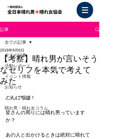
記事
全ての記事
2018年9月6日
全ての記事
【考察】晴れ男が言いそう
活動レポート
なセリフを本気で考えて
イベント情報
みた
お知らせ
メディア実績
こんにちは！
晴れ男・晴れ女コラム
皆さんの周りには晴れ男っています
か？
あの人と出かけるときは絶対に晴れて