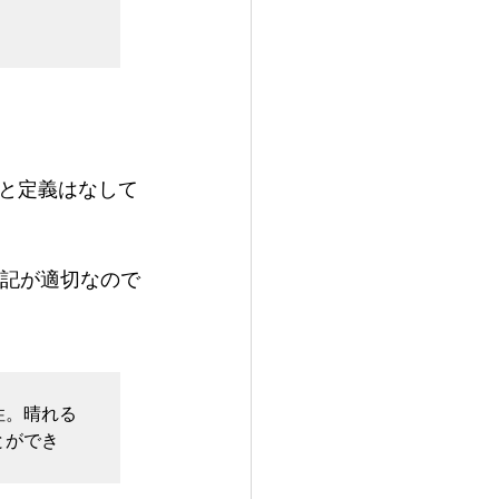
と定義はなして
下記が適切なので
性。晴れる
とができ