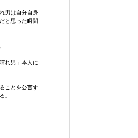
れ男は自分自身
だと思った瞬間
。
晴れ男」本人に
ることを公言す
る。