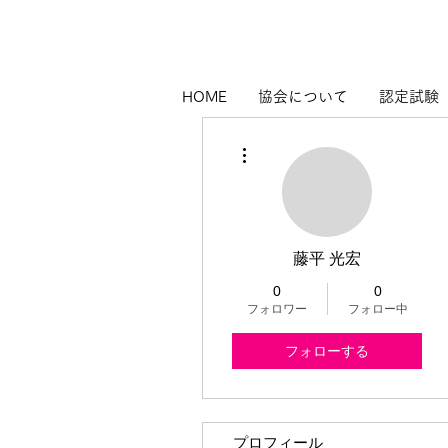
HOME
協会について
認定試験
その他
藤平 光宏
0
0
フォロワー
フォロー中
フォローする
プロフィール