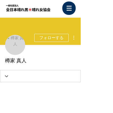
その他
フォローする
樽家 真人